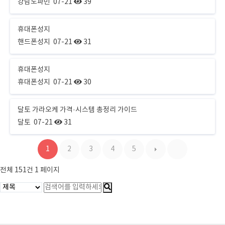
강남도파민
07-21
39
휴대폰성지
핸드폰성지
07-21
31
휴대폰성지
휴대폰성지
07-21
30
달토 가라오케 가격·시스템 총정리 가이드
달토
07-21
31
1
2
3
4
5
전체 151건
1 페이지